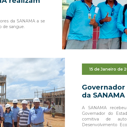
A realizam
adores da SANAMA a se
ão de sangue.
15 de Janeiro de 
Governador 
da SANAMA
A SANAMA recebeu na
Governador do Esta
comitiva de auto
Desenvolvimento Econ