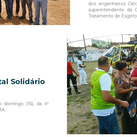
dos engenheiros Cléc
superintendente da C
Tratamento de Esgoto 
l Solidário
mo domingo (16), da 4ª
MA.